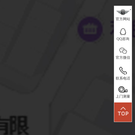
www.fs-hy.com
官方网站
客服QQ
官方网站
QQ咨询
官方微信
QQ咨询
座机：
0757-86407114
官方微信
联系电话
手机：
上门测量
联系电话
13621479806
上门测量