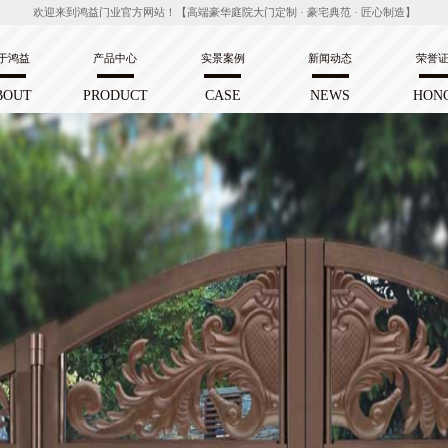
欢迎来到鸿益门业官方网站！【高端豪华庭院大门定制 · 豪宅典范 · 匠心制造】
于鸿益
产品中心
实景案例
新闻动态
荣誉
BOUT
PRODUCT
CASE
NEWS
HON