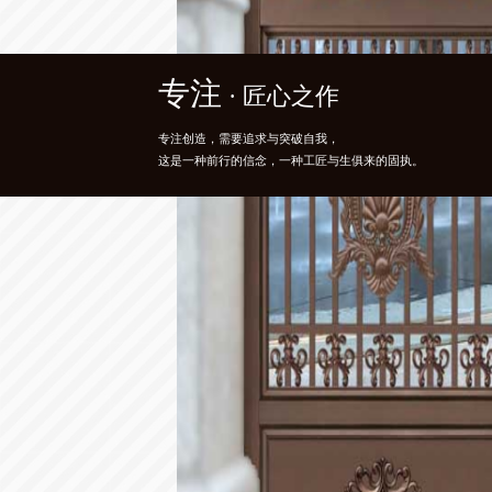
智能
精粹
智能
· 精雕艺术
· 高定之美
· 精雕艺术
以超越文化和国度的界限，化身显赫的王者贵族,
满足你对时尚的追求，更提供一个舒适的生活条件，
以超越文化和国度的界限，化身显赫的王者贵族,
彰显智感与韵律的完美结合，轻触间独享生活品质。
随意的生活理念，诗语大气，气宇轩昂。
彰显智感与韵律的完美结合，轻触间独享生活品质。