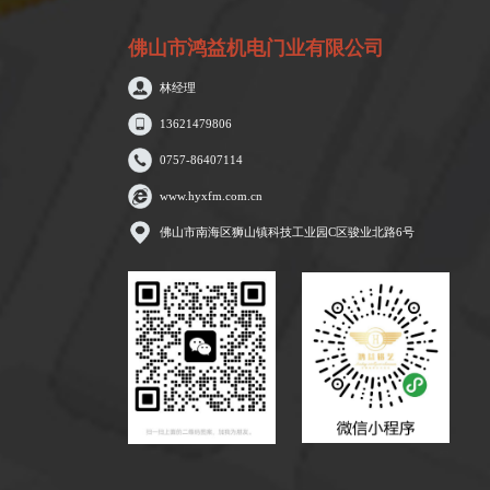
佛山市鸿益机电门业有限公司
林经理
13621479806
0757-86407114
www.hyxfm.com.cn
佛山市南海区狮山镇科技工业园C区骏业北路6号