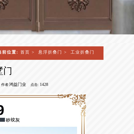
当前位置:
首页
>
悬浮折叠门
>
工业折叠门
墅门
鸿益门业
1428
作者:
点击: