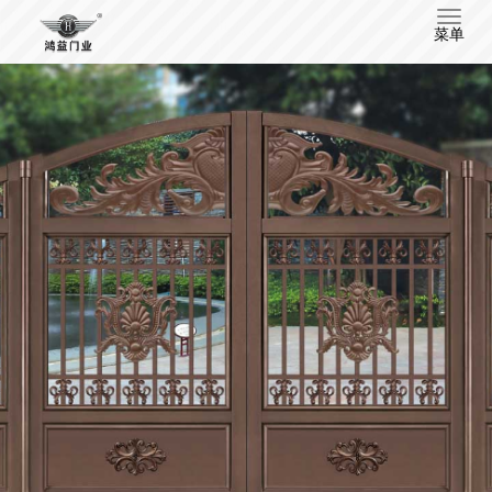
T
菜单
o
g
g
l
e
n
a
v
i
g
a
t
i
o
n