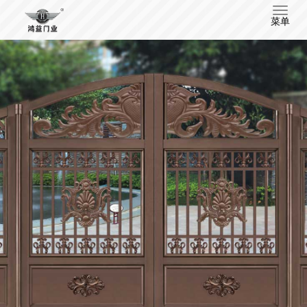
T
菜单
o
g
g
l
e
n
a
v
i
g
a
t
i
o
n