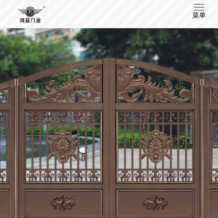
T
菜单
o
g
g
l
e
n
a
v
i
g
a
t
i
o
n