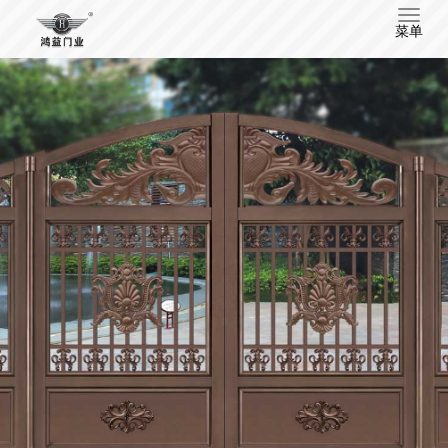
T
菜单
o
g
g
l
e
n
a
v
i
g
a
t
i
o
n