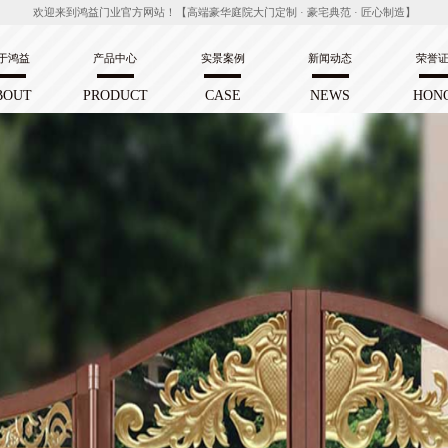
欢迎来到鸿益门业官方网站！【高端豪华庭院大门定制 · 豪宅典范 · 匠心制造】
于鸿益
产品中心
实景案例
新闻动态
荣誉
BOUT
PRODUCT
CASE
NEWS
HON