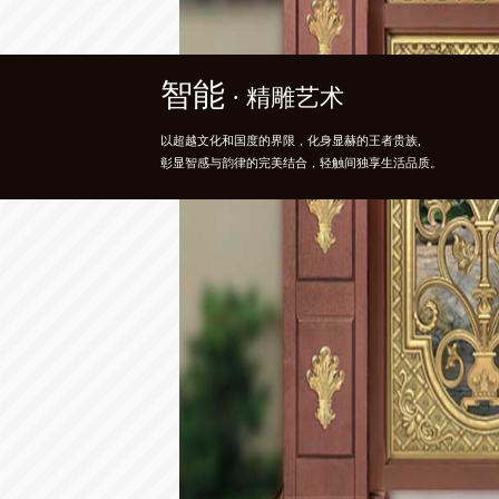
智能
精粹
智能
· 精雕艺术
· 高定之美
· 精雕艺术
以超越文化和国度的界限，化身显赫的王者贵族,
满足你对时尚的追求，更提供一个舒适的生活条件，
以超越文化和国度的界限，化身显赫的王者贵族,
彰显智感与韵律的完美结合，轻触间独享生活品质。
随意的生活理念，诗语大气，气宇轩昂。
彰显智感与韵律的完美结合，轻触间独享生活品质。