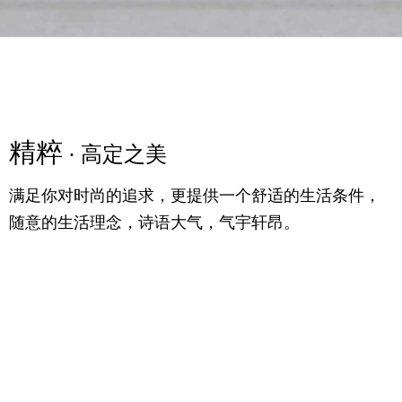
智能
精粹
· 精雕艺术
· 高定之美
以超越文化和国度的界限，化身显赫的王者贵族,
满足你对时尚的追求，更提供一个舒适的生活条件，
彰显智感与韵律的完美结合，轻触间独享生活品质。
随意的生活理念，诗语大气，气宇轩昂。