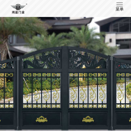
T
菜单
o
g
g
l
e
n
a
v
i
g
a
t
i
o
n