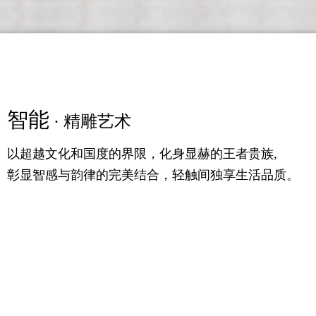
智能
精粹
· 精雕艺术
· 高定之美
以超越文化和国度的界限，化身显赫的王者贵族,
满足你对时尚的追求，更提供一个舒适的生活条件，
彰显智感与韵律的完美结合，轻触间独享生活品质。
随意的生活理念，诗语大气，气宇轩昂。