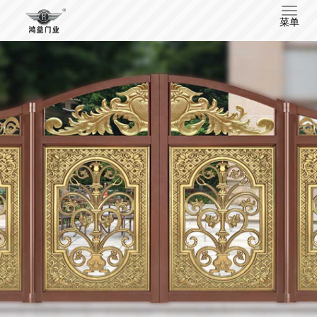
T
菜单
o
g
g
l
e
n
a
v
i
g
a
t
i
o
n